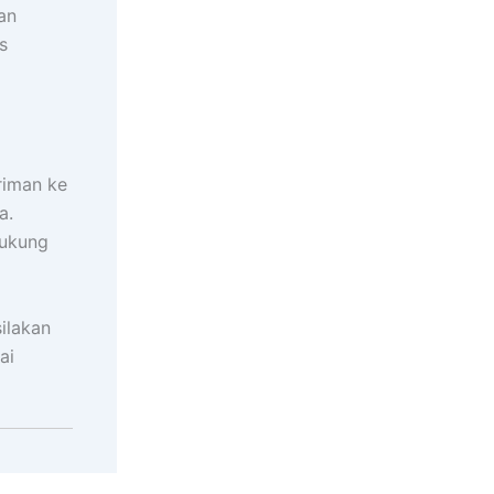
an
s
riman ke
a.
dukung
ilakan
ai