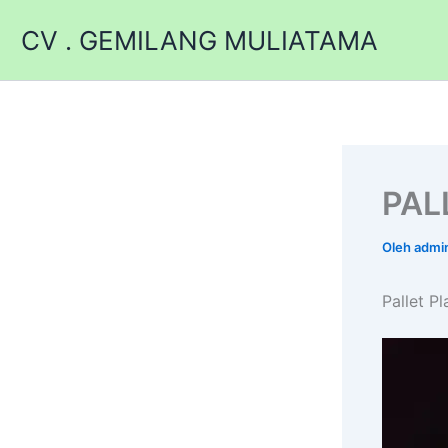
Lewati
CV . GEMILANG MULIATAMA
ke
konten
PAL
Oleh
admi
Pallet P