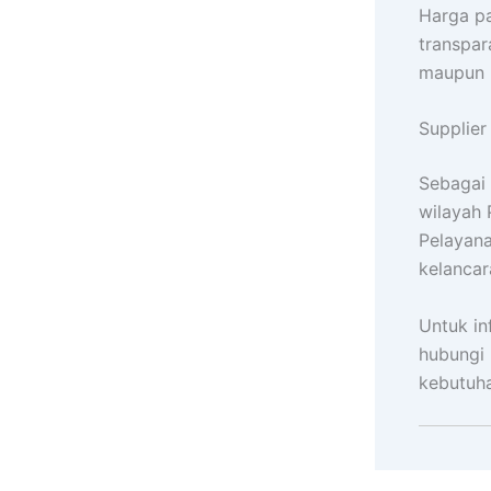
Harga pa
transpar
maupun p
Supplier
Sebagai 
wilayah 
Pelayan
kelancar
Untuk in
hubungi 
kebutuh