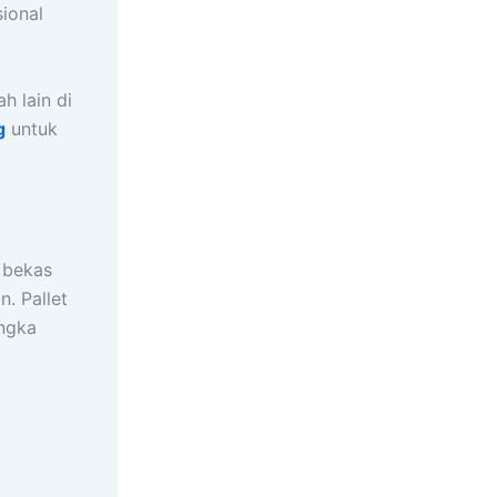
sional
h lain di
g
untuk
t bekas
n. Pallet
angka