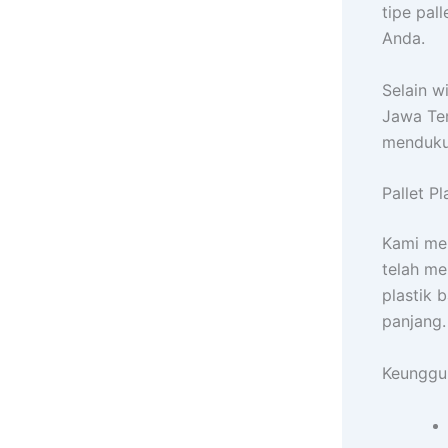
tipe pal
Anda.
Selain w
Jawa Te
mendukun
Pallet P
Kami men
telah me
plastik 
panjang.
Keunggul