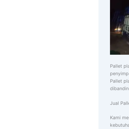
Pallet p
penyimpa
Pallet p
dibandin
Jual Pal
Kami mel
kebutuha