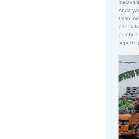
melayani
Anda yan
telah me
pabrik k
pembuang
seperti 