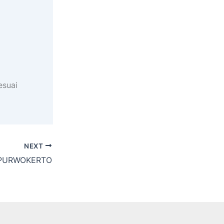
esuai
NEXT
 PURWOKERTO