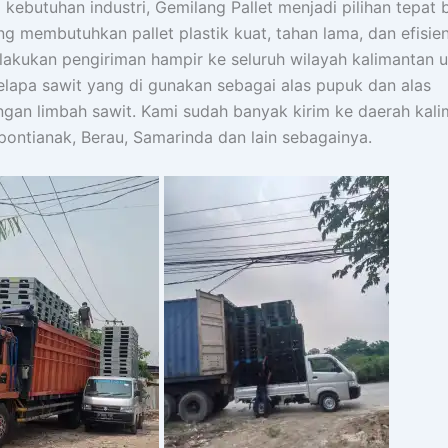
 kebutuhan industri, Gemilang Pallet menjadi pilihan tepat 
g membutuhkan pallet plastik kuat, tahan lama, dan efisie
lakukan pengiriman hampir ke seluruh wilayah kalimantan 
elapa sawit yang di gunakan sebagai alas pupuk dan alas
an limbah sawit. Kami sudah banyak kirim ke daerah kal
pontianak, Berau, Samarinda dan lain sebagainya.