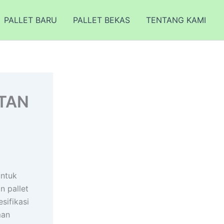
PALLET BARU
PALLET BEKAS
TENTANG KAMI
NTAN
ntuk
n pallet
sifikasi
man