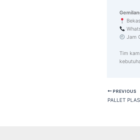
Gemilang
Bekas
Whats
Jam Op
Tim kami
kebutuh
PREVIOUS