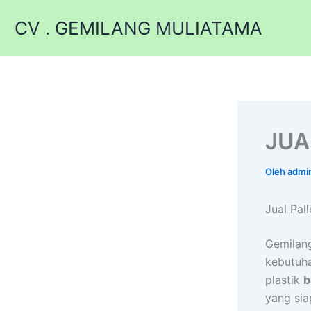
Lewati
CV . GEMILANG MULIATAMA
ke
konten
JUA
Oleh
admi
Jual Pal
Gemilang
kebutuha
plastik
b
yang sia