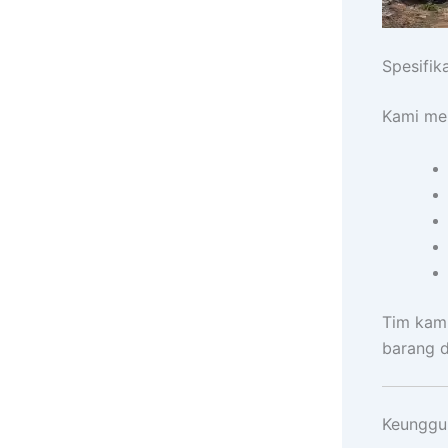
Spesifik
Kami men
Tim kami
barang 
Keunggul