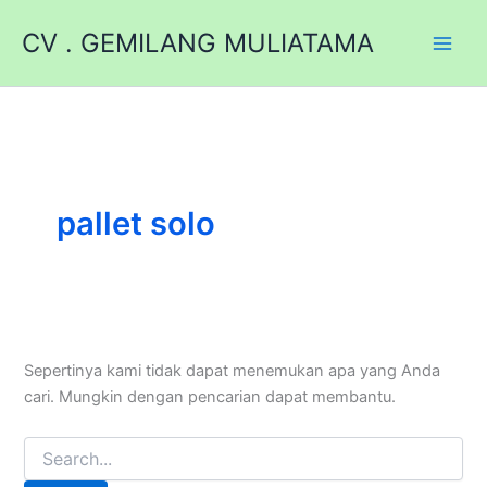
Lewati
CV . GEMILANG MULIATAMA
ke
konten
pallet solo
Sepertinya kami tidak dapat menemukan apa yang Anda
cari. Mungkin dengan pencarian dapat membantu.
Cari
untuk: